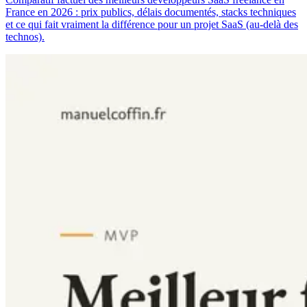
France en 2026 : prix publics, délais documentés, stacks techniques
et ce qui fait vraiment la différence pour un projet SaaS (au-delà des
technos).