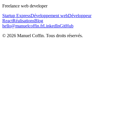
Freelance web developer
Startup Express
Développement web
Développeur
React
Réalisations
Blog
hello@manuelcoffin.fr
LinkedIn
GitHub
©
2026
Manuel Coffin.
Tous droits réservés.