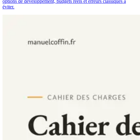
options de développement, budgets réels et erreurs classiques à
éviter.